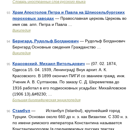
Словарь иностранных слов русского языка
Храм Апостолов Петра и Павла на Шлиссельбургских
93
пороховых заводах
— Православная церковь Церковь во
имя свв. апп. Петра и Павла …
Википедия
Бернгард, Рудольф Богданович
— Рудольф Богданович
94
Бернгард Основные сведения Гражданство …
Википедия
Красовский, Михаил Витольдович
— (07. 02. 1874,
95
Одесса 15. 04. 1939, Ленинград) Внук архит. А. К.
Красовского. В 1899 окончил ПИГИ со званием гражд. инж.
Ученик А. В. Султанова. По заказу С. Д. Шереметева до
1916 работал в его подмосковных усадьбах: Михайловское
(1906 13),&#8230; …
Большая биографическая энциклопедия
Стамбул
— Истанбул (Istanbul), крупнейший город
96
Турции. Основан около 660 до н. э. как Византии. С 330 н. э.
по имени римского императора Константина называется
Константинополем (в средневековых русских текстах