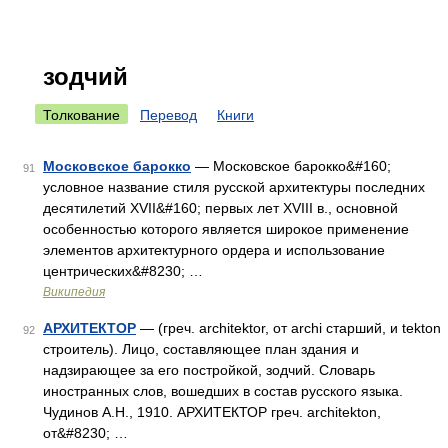
зодчий
Толкование
Перевод
Книги
Московское барокко
— Московское барокко&#160;
91
условное название стиля русской архитектуры последних
десятилетий XVII&#160; первых лет XVIII в., основной
особенностью которого является широкое применение
элементов архитектурного ордера и использование
центрических&#8230; …
Википедия
АРХИТЕКТОР
— (греч. architektor, от archi старший, и tekton
92
строитель). Лицо, составляющее план здания и
надзирающее за его постройкой, зодчий. Словарь
иностранных слов, вошедших в состав русского языка.
Чудинов А.Н., 1910. АРХИТЕКТОР греч. architekton,
от&#8230; …