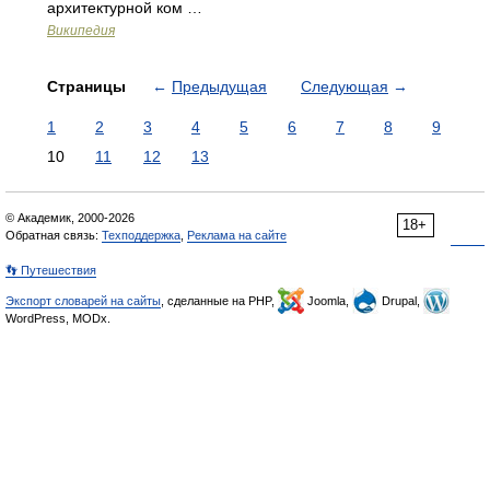
архитектурной ком …
Википедия
Страницы
←
Предыдущая
Следующая
→
1
2
3
4
5
6
7
8
9
10
11
12
13
© Академик, 2000-2026
18+
Обратная связь:
Техподдержка
,
Реклама на сайте
👣 Путешествия
Экспорт словарей на сайты
, сделанные на PHP,
Joomla,
Drupal,
WordPress, MODx.